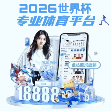
注册入口
首页
体育快讯
全部
最新
热门
推荐